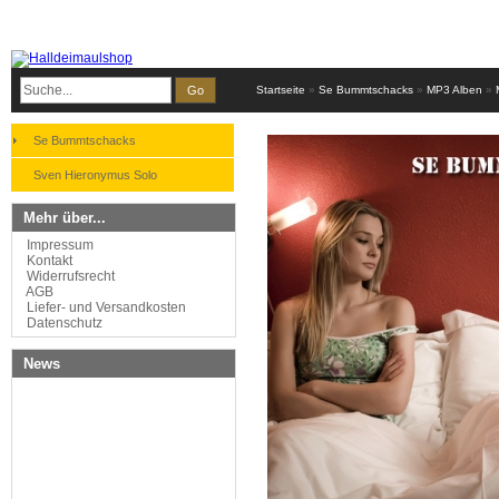
Go
Startseite
»
Se Bummtschacks
»
MP3 Alben
»
Se Bummtschacks
Sven Hieronymus Solo
Mehr über...
Impressum
Kontakt
Widerrufsrecht
AGB
Liefer- und Versandkosten
Datenschutz
News